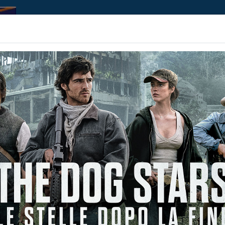
Home | Biglietteria
Prossimamente
Contributi
OGU
Non ci sono spettacol
 132 min
imazione