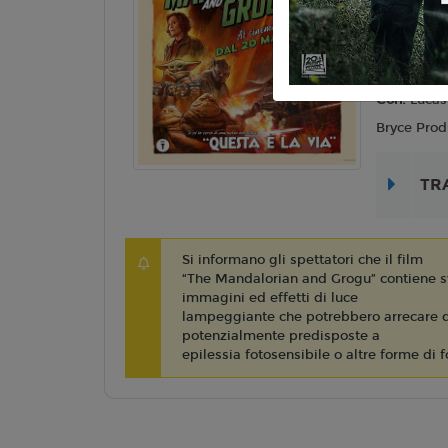
Lingua:
Ita
Regia:
J. 
Anno:
202
Con:
Lucas
Bryce Prod
TR
Si informano gli spettatori che il film
“The Mandalorian and Grogu” contiene s
immagini ed effetti di luce
lampeggiante che potrebbero arrecare d
potenzialmente predisposte a
epilessia fotosensibile o altre forme di f