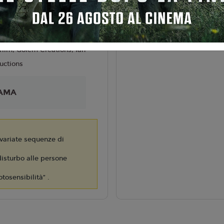
liano
Favreau
6
film, Golem Creations, Ian
uctions
AMA
variate sequenze di
isturbo alle persone
otosensibilità” .