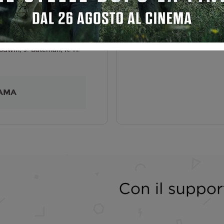
liano
Howard, R. Moore, J. Bush
5
odwin, J. Bateman, K. H.
AMA