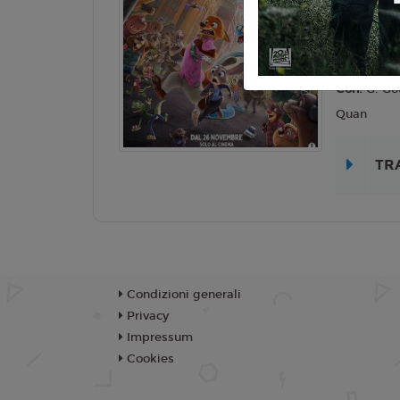
Lingua:
Ita
Regia:
B. 
Anno:
202
Con:
G. Go
Quan
TR
Condizioni generali
Privacy
Impressum
Cookies