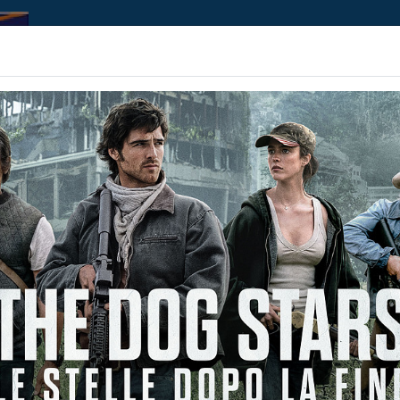
Home | Biglietteria
Prossimamente
Contributi
2)
Non ci sono spettacol
 107 min
imazione, Avventura