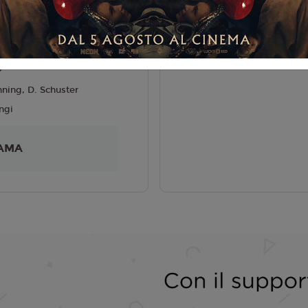
liano
NI
Trachtenberg
5
nning, D. Schuster
ngi
AMA