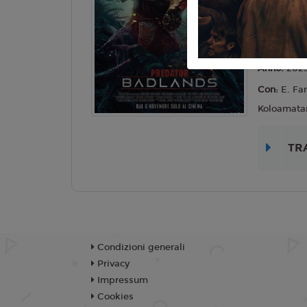
Lingua:
Ita
Età
10 AN
Regia:
D. 
Anno:
202
Con:
E. Fa
Koloamata
TR
Condizioni generali
Privacy
Impressum
Cookies