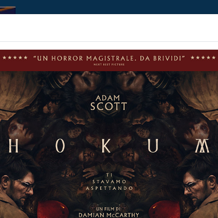
Home | Biglietteria
Prossimamente
Contributi
Non ci sono spettacol
 108 min
ntascienza, Azione