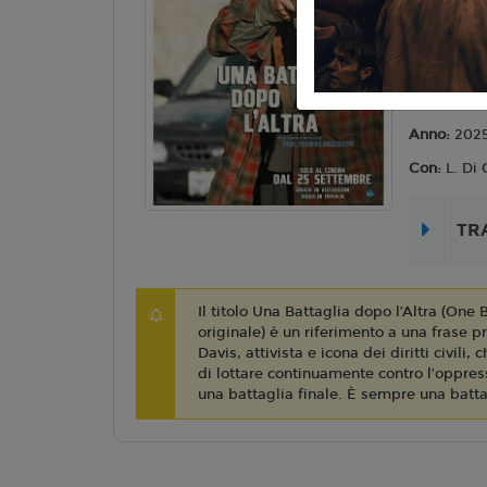
Genere:
Dr
Lingua:
Ita
Età
10 AN
Regia:
P. 
Anno:
202
Con:
L. Di 
TR
Il titolo Una Battaglia dopo l’Altra (One 
originale) è un riferimento a una frase 
Davis, attivista e icona dei diritti civili,
di lottare continuamente contro l’oppres
una battaglia finale. È sempre una battag