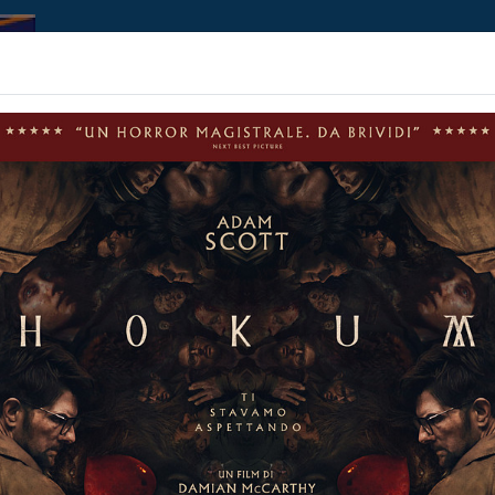
Home | Biglietteria
Prossimamente
Contributi
A (ONE BATTLE
Non ci sono spettacol
 165 min