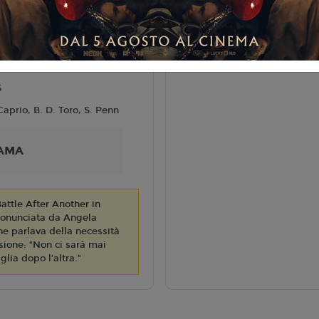
ammatico, Azione
liano
NI
T. Anderson
5
Caprio, B. D. Toro, S. Penn
AMA
Battle After Another in
pronunciata da Angela
 che parlava della necessità
sione: “Non ci sarà mai
lia dopo l’altra.”