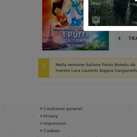
Lingua:
Ita
Regia:
C. M
Anno:
202
TR
Nella versione italiana Paolo Bonolis dà
mentre Luca Laurenti doppia Gargamella
Condizioni generali
Privacy
Impressum
Cookies