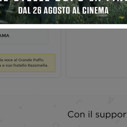
liano
iller
5
AMA
 la voce al Grande Puffo,
 e suo fratello Razamella.