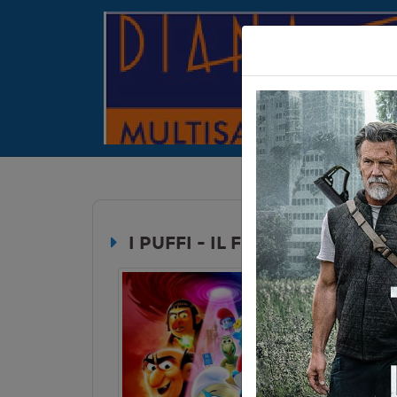
I PUFFI - IL FILM (SMURFS)
Durata:
Genere:
An