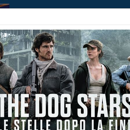
Home | Biglietteria
Prossimamente
Contributi
Non ci sono spettacol
 90 min
imazione