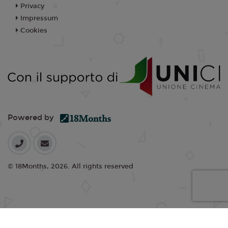
Privacy
Impressum
Cookies
Powered by
© 18Months, 2026. All rights reserved
I cookie ci aiutano a fornire i nostri servizi. Utilizzando tali servizi,
accetti l'utilizzo dei cookie da parte nostra.